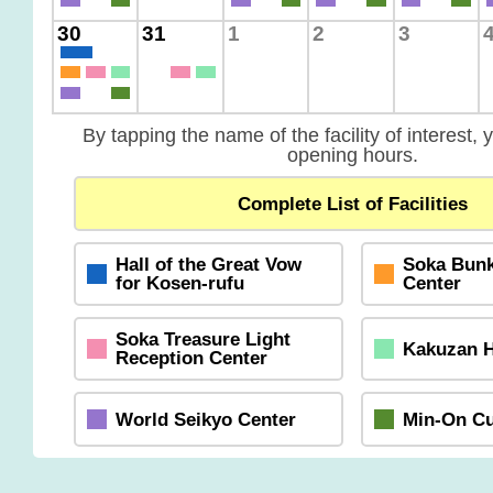
30
31
1
2
3
By tapping the name of the facility of interest, 
opening hours.
Complete List of Facilities
Hall of the Great Vow
Soka Bunk
for Kosen-rufu
Center
Soka Treasure Light
Kakuzan H
Reception Center
World Seikyo Center
Min-On Cu