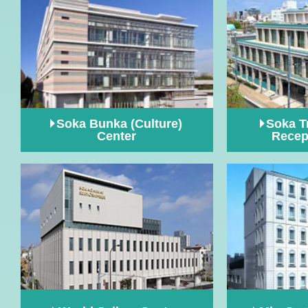
Soka Bunka (Culture)
Soka T
Center
Recep