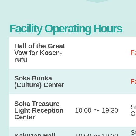
Facility Operating Hours
Hall of the Great
Vow for Kosen-
F
rufu
Soka Bunka
F
(Culture) Center
Soka Treasure
S
Light Reception
10:00 〜 19:30
O
Center
S
Kakuzan Hall
10:00 〜 19:30