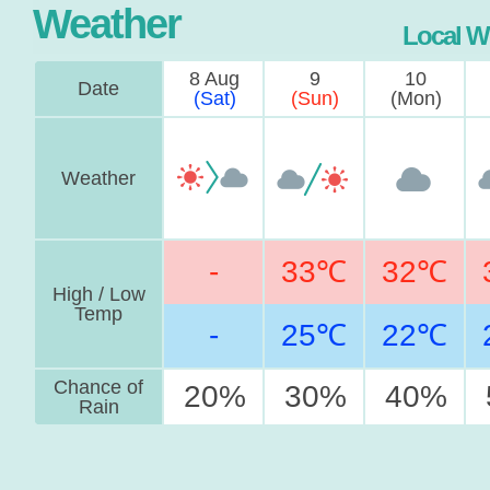
Weather
Local W
8 Aug
9
10
Date
(Sat)
(Sun)
(Mon)
Weather
-
33℃
32℃
High / Low
Temp
-
25℃
22℃
Chance of
20%
30%
40%
Rain