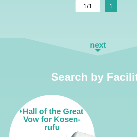
1/1
1
next
Search by Facili
Hall of the Great
Vow for Kosen-
rufu