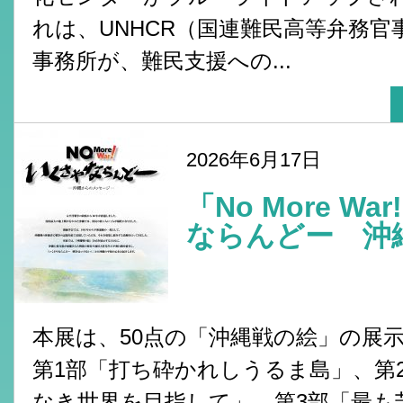
れは、UNHCR（国連難民高等弁務官
事務所が、難民支援への...
2026年6月17日
「No More W
ならんどー 沖縄
本展は、50点の「沖縄戦の絵」の展
第1部「打ち砕かれしうるま島」、第
なき世界を目指して」、第3部「最も