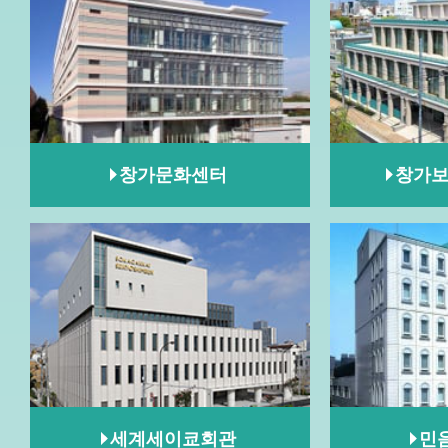
창가문화센터
창가보
세계세이쿄회관
민