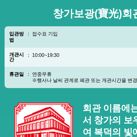
창가보광(寶光)회
입관방
： 접수표 기입
법
개관시
： 10:00~19:30
간
휴관일
： 연중무휴
※행사나 날씨 관계로 폐관 또는 개관시간을 변경
회관 이름에는
서 창가의 보
여 복덕의 빛