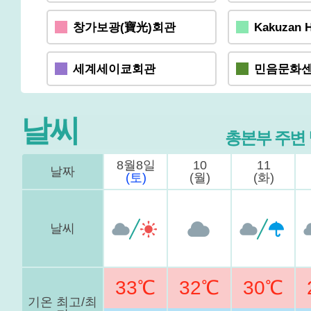
창가보광(寶光)회관
Kakuzan H
세계세이쿄회관
민음문화
날씨
총본부 주변
8월8일
10
11
날짜
(토)
(월)
(화)
날씨
33℃
32℃
30℃
기온 최고/최