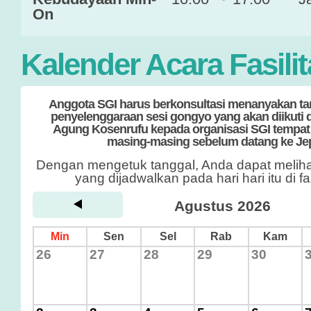
On
Kalender Acara Fasilit
Anggota SGI harus berkonsultasi menanyakan ta
penyelenggaraan sesi gongyo yang akan diikuti d
Agung Kosenrufu kepada organisasi SGI tempat a
masing-masing sebelum datang ke Je
Dengan mengetuk tanggal, Anda dapat meliha
yang dijadwalkan pada hari hari itu di fa
Agustus 2026
Min
Sen
Sel
Rab
Kam
26
27
28
29
30