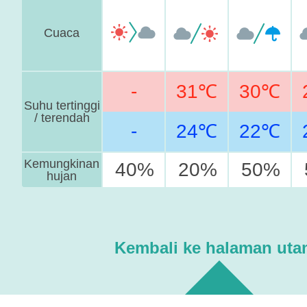
Cuaca
-
31℃
30℃
Suhu tertinggi
/ terendah
-
24℃
22℃
Kemungkinan
40%
20%
50%
hujan
Kembali ke halaman uta