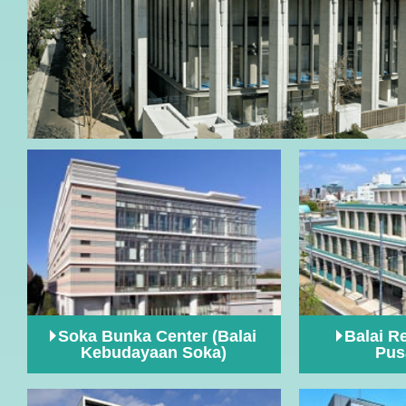
Soka Bunka Center (Balai
Balai R
Kebudayaan Soka)
Pus