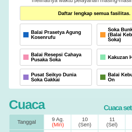
melihatnya waktu pelayanan masing-masing
Daftar lengkap semua fasilitas.
Soka Bunk
Balai Prasetya Agung
(Balai Ke
Kosenrufu
Soka)
Balai Resepsi Cahaya
Kakuzan H
Pusaka Soka
Pusat Seikyo Dunia
Balai Keb
Soka Gakkai
On
Cuaca
Cuaca set
9 Ag.
10
11
Tanggal
(Min)
(Sen)
(Sel)