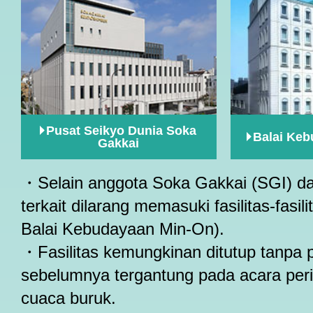
Pusat Seikyo Dunia Soka
Balai Ke
Gakkai
・Selain anggota Soka Gakkai (SGI) da
terkait dilarang memasuki fasilitas-fasili
Balai Kebudayaan Min-On).
・Fasilitas kemungkinan ditutup tanpa
sebelumnya tergantung pada acara per
cuaca buruk.