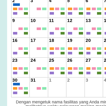
2
3
4
5
6
9
10
11
12
13
16
17
18
19
20
23
24
25
26
27
30
31
1
2
3
Dengan mengetuk nama fasilitas yang Anda min