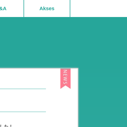
&A
Akses
！
した！