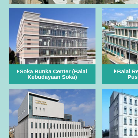
Soka Bunka Center (Balai
Balai R
Kebudayaan Soka)
Pus