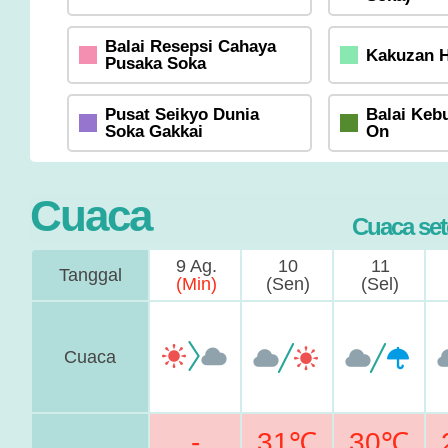
Balai Resepsi Cahaya
Kakuzan H
Pusaka Soka
Pusat Seikyo Dunia
Balai Keb
Soka Gakkai
On
Cuaca
Cuaca set
9 Ag.
10
11
Tanggal
(Min)
(Sen)
(Sel)
Cuaca
-
31℃
30℃