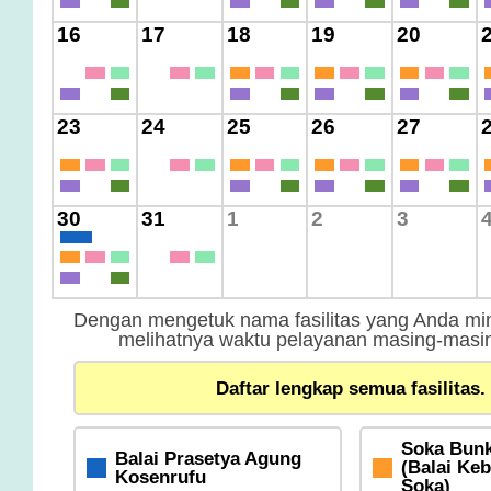
16
17
18
19
20
23
24
25
26
27
30
31
1
2
3
Dengan mengetuk nama fasilitas yang Anda min
melihatnya waktu pelayanan masing-masing
Daftar lengkap semua fasilitas.
Soka Bunk
Balai Prasetya Agung
(Balai Ke
Kosenrufu
Soka)