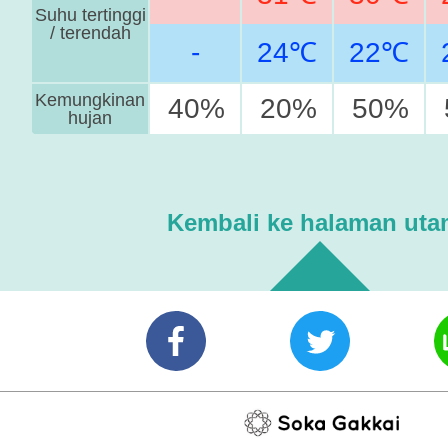
Suhu tertinggi
/ terendah
-
24℃
22℃
Kemungkinan
40%
20%
50%
hujan
Kembali ke halaman uta