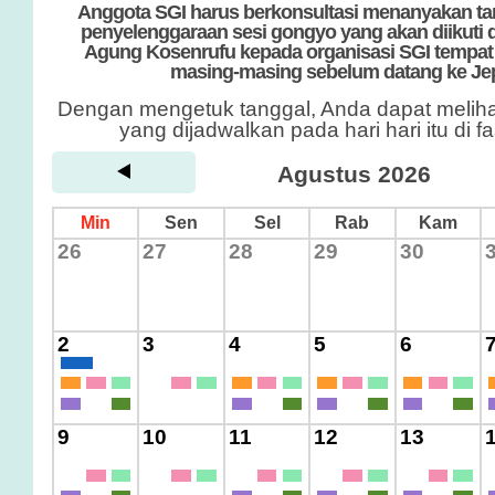
Anggota SGI harus berkonsultasi menanyakan ta
penyelenggaraan sesi gongyo yang akan diikuti d
Agung Kosenrufu kepada organisasi SGI tempat a
masing-masing sebelum datang ke Je
Dengan mengetuk tanggal, Anda dapat meliha
yang dijadwalkan pada hari hari itu di fa
Agustus 2026
Min
Sen
Sel
Rab
Kam
26
27
28
29
30
2
3
4
5
6
9
10
11
12
13