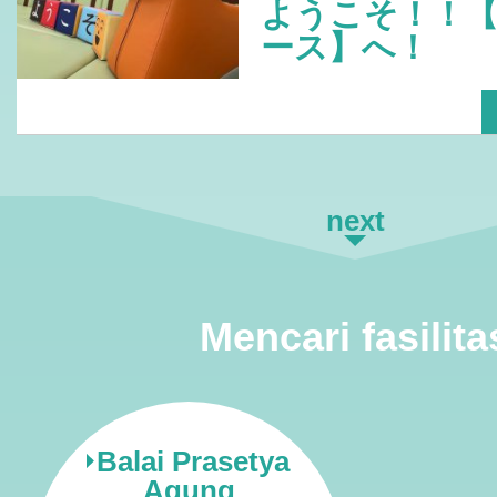
ようこそ！！
ース】へ！
next
Mencari fasilita
Balai Prasetya
Agung