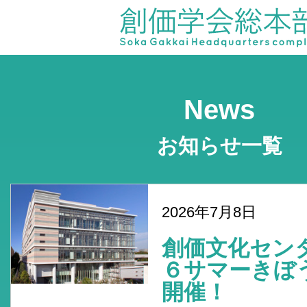
News
お知らせ一覧
2026年7月8日
創価文化セン
６サマーき
開催！