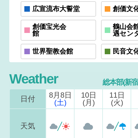
広宣流布大誓堂
創価文
創価宝光会
鶴山会
館
遇セン
世界聖教会館
民音文
Weather
総本部(新
8月8日
10日
11日
日付
(土)
(月)
(火)
天気