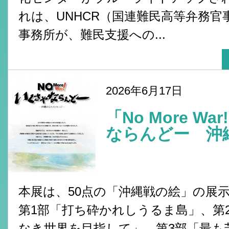
れは、UNHCR（国連難民高等弁務官
事務所が、難民支援への...
2026年6月17日
「No More W
ならんどー 沖縄
本展は、50点の「沖縄戦の絵」の展
第1部「打ち砕かれしうるま島」、第
なき世界を目指して」、第3部「最も