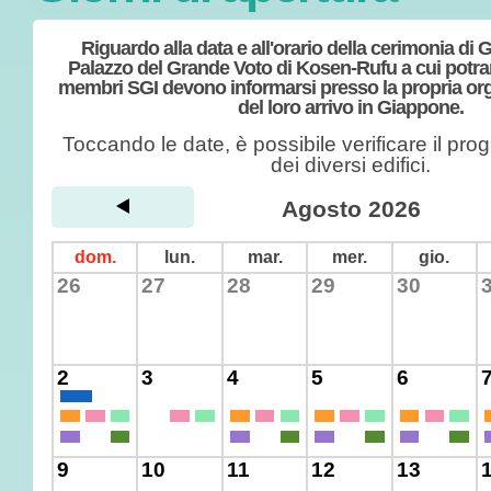
Riguardo alla data e all'orario della cerimonia di
Palazzo del Grande Voto di Kosen-Rufu a cui potran
membri SGI devono informarsi presso la propria or
del loro arrivo in Giappone.
Toccando le date, è possibile verificare il pr
dei diversi edifici.
Agosto 2026
dom.
lun.
mar.
mer.
gio.
26
27
28
29
30
2
3
4
5
6
9
10
11
12
13