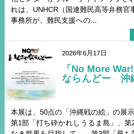
れは、UNHCR（国連難民高等弁務官
事務所が、難民支援への...
2026年6月17日
「No More W
ならんどー 沖縄
本展は、50点の「沖縄戦の絵」の展
第1部「打ち砕かれしうるま島」、第
なき世界を目指して」、第3部「最も