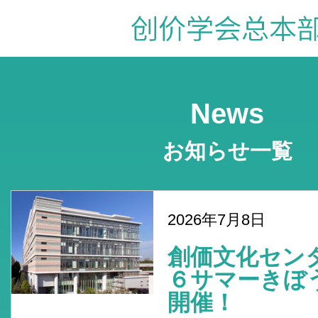
News
お知らせ一覧
2026年7月8日
創価文化セン
６サマーき
開催！