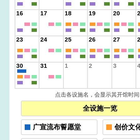
16
17
18
19
20
23
24
25
26
27
30
31
1
2
3
点击各设施名，会显示其开馆时间
全设施一览
广宣流布誓愿堂
创价文