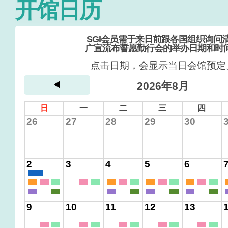
开馆日历
SGI会员需于来日前跟各国组织询问
广宣流布誓愿勤行会的举办日期和时
点击日期，会显示当日会馆预定
2026年8月
日
一
二
三
四
26
27
28
29
30
2
3
4
5
6
9
10
11
12
13