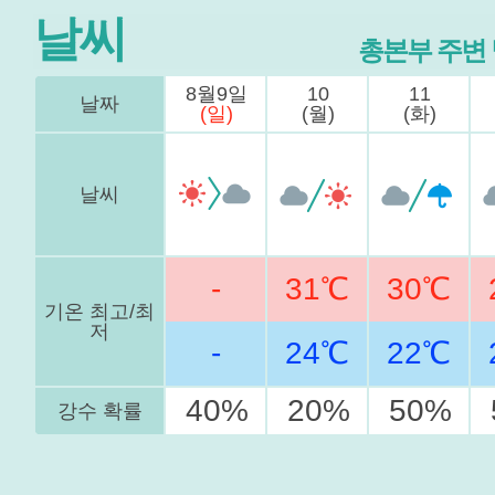
날씨
총본부 주변
8월9일
10
11
날짜
(일)
(월)
(화)
날씨
-
31℃
30℃
기온 최고/최
저
-
24℃
22℃
40%
20%
50%
강수 확률