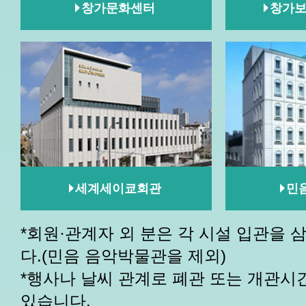
창가문화센터
창가보
세계세이쿄회관
민
*회원·관계자 외 분은 각 시설 입관을 
다.(민음 음악박물관을 제외)
*행사나 날씨 관계로 폐관 또는 개관시
있습니다.