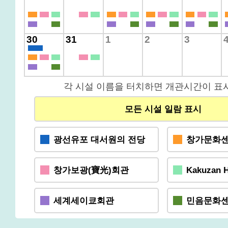
30
31
1
2
3
각 시설 이름을 터치하면 개관시간이 표
모든 시설 일람 표시
광선유포 대서원의 전당
창가문화
창가보광(寶光)회관
Kakuzan H
세계세이쿄회관
민음문화