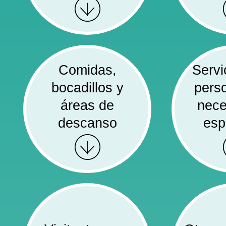
Comidas,
Servi
bocadillos y
pers
áreas de
nece
descanso
esp